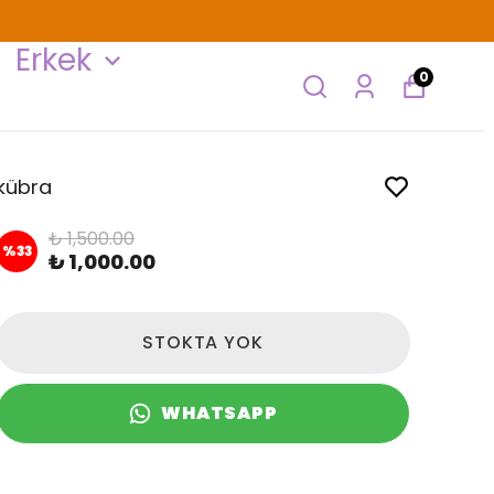
Erkek
0
kübra
₺ 1,500.00
%
33
₺ 1,000.00
STOKTA YOK
WHATSAPP