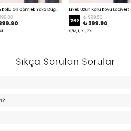
Erkek Uzun Kollu Gri Gömlek Yaka Düğmeli Pijama Takımı
999.80
₺ 999.80
%
60
399.90
₺ 399.90
2XL
S/M, L, XL, 2XL
Sıkça Sorulan Sorular
m?