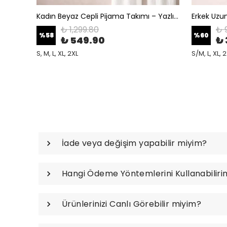
Kadın Bordo Pijama Takımı – Yazlık Viskon Dokulu Kısa Kollu Düğmeli Uzun Alt Şık ve Rahat Ev Giyim
Kadın Beyaz Cepli Pijama Takımı – Yazlık Viskon Dokulu Kısa Kollu Düğmeli Uzun Alt Şık ve Rahat Ev Giyim
₺ 1,299.80
₺ 
%
58
%
60
₺ 549.90
₺ 
S, M, L, XL, 2XL
S/M, L, XL, 
İade veya değişim yapabilir miyim?
Hangi Ödeme Yöntemlerini Kullanabiliri
Ürünlerinizi Canlı Görebilir miyim?