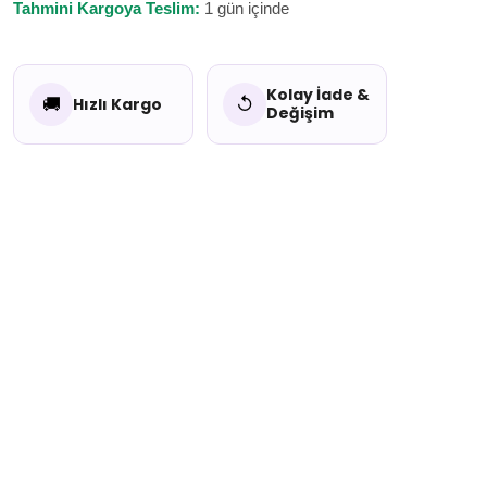
Tahmini Kargoya Teslim:
1 gün içinde
Kolay İade &
🚚
↺
Hızlı Kargo
Değişim