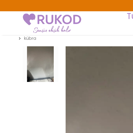
T
kübra