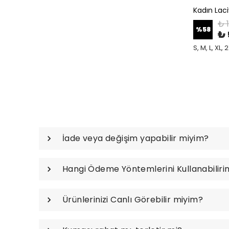
₺ 
%
58
₺ 
S, M, L, XL, 
İade veya değişim yapabilir miyim?
Hangi Ödeme Yöntemlerini Kullanabiliri
Ürünlerinizi Canlı Görebilir miyim?