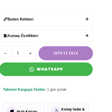
+
📏
Beden Rehberi
+
🧵
Kumaş Özellikleri
SEPETE EKLE
WHATSAPP
Tahmini Kargoya Teslim:
1 gün içinde
Kolay İade &
🚚
↺
Hızlı Kargo