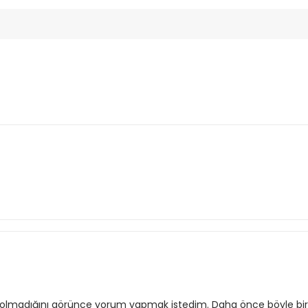
um olmadığını görünce yorum yapmak istedim. Daha önce böyle b