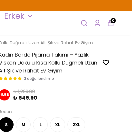
Erkek
0
Kollu Düğmeli Uzun Alt Şık ve Rahat Ev Giyim
Kadın Bordo Pijama Takımı – Yazlık
Viskon Dokulu Kısa Kollu Düğmeli Uzun
Alt Şık ve Rahat Ev Giyim
3 değerlendirme
₺ 1,299.80
%
58
₺ 549.90
Beden
S
M
L
XL
2XL