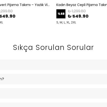
Kadın Lacivert Pijama Takımı – Yazlık Viskon Dokulu Kısa Kollu Düğmeli Uzun Alt Şık ve Rahat Ev Giyim
1,299.80
₺ 1,299.80
%
58
549.90
₺ 549.90
2XL
S, M, L, XL, 2XL
Sıkça Sorulan Sorular
m?